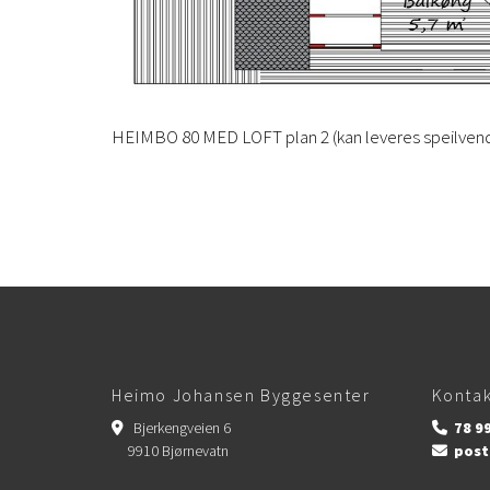
HEIMBO 80 MED LOFT plan 2 (kan leveres speilvend
Heimo Johansen Byggesenter
Kontak
Bjerkengveien 6
78 99


9910 Bjørnevatn
post
