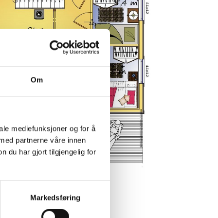
Om
iale mediefunksjoner og for å
 med partnerne våre innen
u har gjort tilgjengelig for
 leveres speilvendt)
Markedsføring