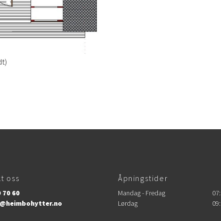
t)
t oss
Åpningstider
 70 60
Mandag - Fredag
07:
@heimbohytter.no
Lørdag
09: