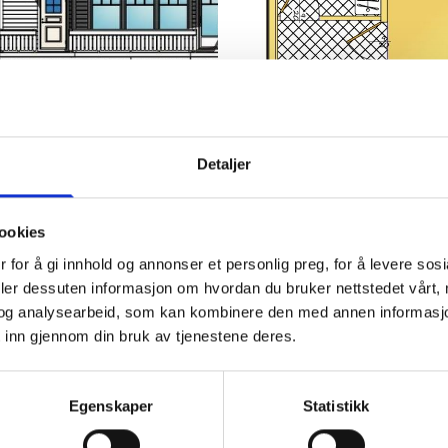
Detaljer
ookies
 for å gi innhold og annonser et personlig preg, for å levere sos
deler dessuten informasjon om hvordan du bruker nettstedet vårt,
og analysearbeid, som kan kombinere den med annen informasjon d
 inn gjennom din bruk av tjenestene deres.
HEIMBO 80 MED LOFT plan 1 (kan
Egenskaper
Statistikk