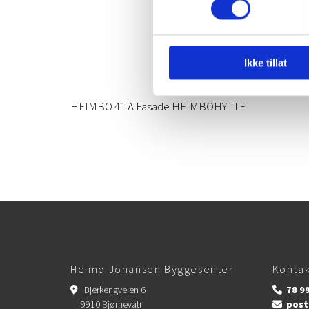
Ikke tillat
HEIMBO 41 A Fasade HEIMBOHYTTE
Heimo Johansen Byggesenter
Kontak
Bjerkengveien 6
78 99


9910 Bjørnevatn
post
