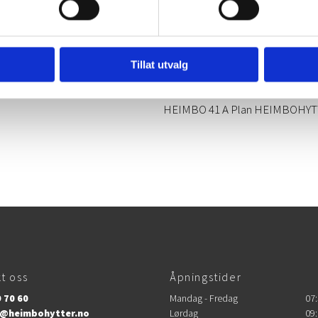
Tillat utvalg
HEIMBO 41 A Plan HEIMBOHYT
t oss
Åpningstider
 70 60
Mandag - Fredag
07:
@heimbohytter.no
Lørdag
09: