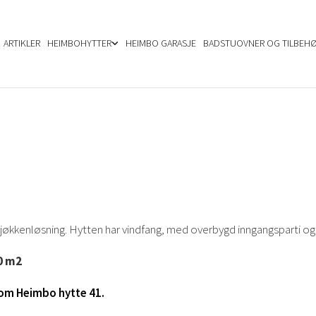
ARTIKLER
HEIMBOHYTTER
HEIMBO GARASJE
BADSTUOVNER OG TILBEH
kkenløsning. Hytten har vindfang, med overbygd inngangsparti og 
0 m2
n om Heimbo hytte 41.