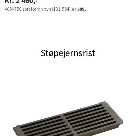
Kr. 2 460,-
405X750 sort forran ovn (131-584)
Kr 385,
-
Støpejernsrist