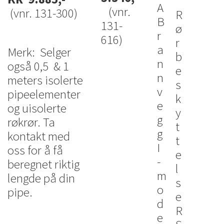
A
(vnr.
(vnr. 131-300)
R
B
131-
ø
r
616)
r
a
Merk: Selger
b
n
også 0,5 & 1
e
n
meters isolerte
s
v
pipeelementer
k
e
og uisolerte
y
g
røkrør. Ta
t
g
kontakt med
t
I
oss for å få
e
-
beregnet riktig
l
m
lengde på din
s
o
pipe.
e
d
R
e