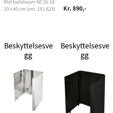
Rist badstuovn NC16-18
Kr. 890,-
20 x 40 cm (vnr. 131-623)
Beskyttelsesve
Beskyttelsesve
gg
gg