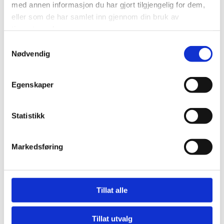
med annen informasjon du har gjort tilgjengelig for dem,
eller som de har samlet inn gjennom din bruk av
tjenestene deres.
Samtykkevalg
Nødvendig
Egenskaper
Dekkplate RST ø122mm
Statistikk
Varenr. 131-529
Kr 320,-
Markedsføring
Tillat alle
Elementer el
Vanntank
Tillat utvalg