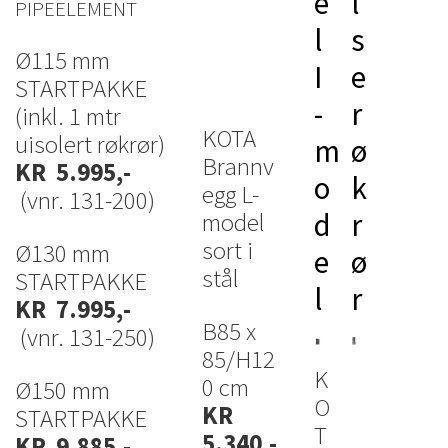
e
l
PIPEELEMENT
l
s
Ø115 mm
I
e
STARTPAKKE
-
r
(inkl. 1 mtr
KOTA
uisolert røkrør)
m
ø
Brannv
KR 5.995,-
o
k
egg L-
(vnr. 131-200)
d
r
model
sort i
Ø130 mm
e
ø
stål
STARTPAKKE
l
r
KR 7.995,-
B85 x
(vnr. 131-250)
85/H12
K
0 cm
Ø150 mm
O
KR
STARTPAKKE
T
5.340,-
KR 9.885,-