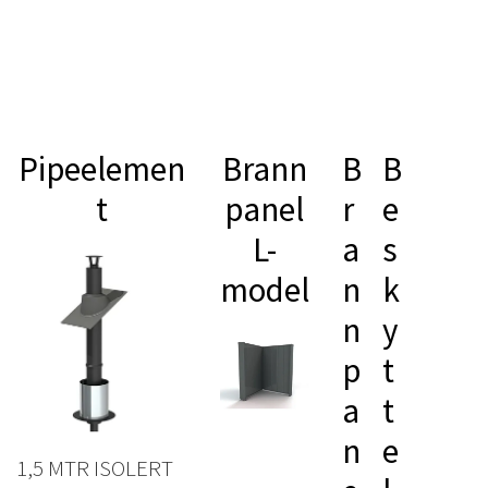
Pipeelemen
Brann
B
B
t
panel
r
e
L-
a
s
model
n
k
n
y
p
t
a
t
n
e
1,5 MTR ISOLERT